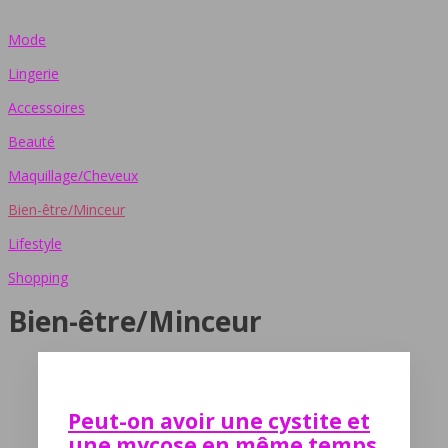
Mode
Lingerie
Accessoires
Beauté
Maquillage/Cheveux
Bien-être/Minceur
Lifestyle
Shopping
Bien-être/Minceur
Peut-on avoir une cystite et
une mycose en même temps