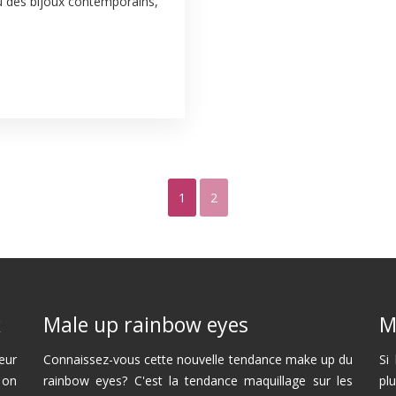
ou des bijoux contemporains,
1
2
x
Male up rainbow eyes
M
eur
Connaissez-vous cette nouvelle tendance make up du
Si
 on
rainbow eyes? C'est la tendance maquillage sur les
pl