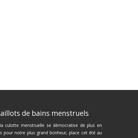
aillots de bains menstruels
 la culotte menstruelle se démocratise de plus en
us pour notre plus grand bonheur, place cet été au