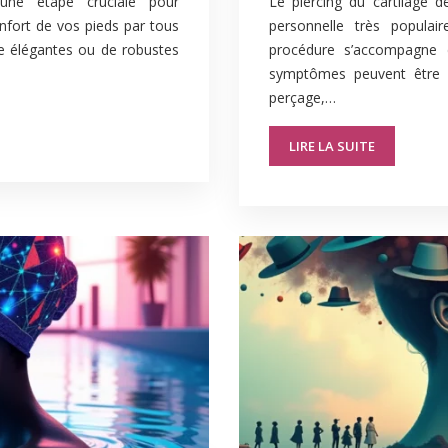
 une étape cruciale pour
Le piercing du cartilage d
onfort de vos pieds par tous
personnelle très populai
lle élégantes ou de robustes
procédure s’accompagne 
symptômes peuvent être n
perçage,…
LIRE LA SUITE