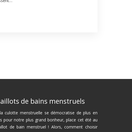
issent…
aillots de bains menstruels
 la culotte menstruelle se démocratise de plus en
us pour notre plus grand bonheur, place cet été au
illot de bain menstruel ! Alors, comment choisir