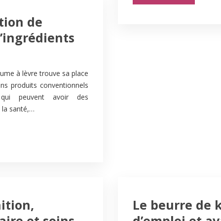
ation de
’ingrédients
aume à lèvre trouve sa place
ins produits conventionnels
s qui peuvent avoir des
 la santé,…
ition,
Le beurre de k
aire et soins
d’emploi et a