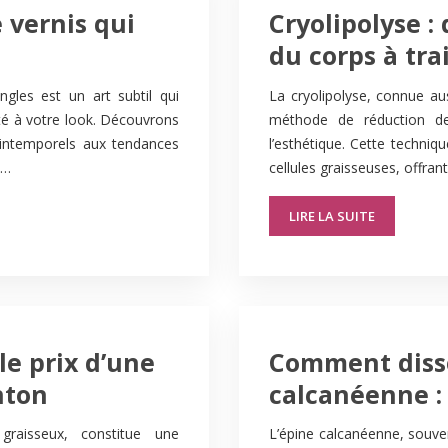
 vernis qui
Cryolipolyse : 
du corps à trai
gles est un art subtil qui
La cryolipolyse, connue au
té à votre look. Découvrons
méthode de réduction de
 intemporels aux tendances
l’esthétique. Cette techniqu
n…
cellules graisseuses, offran
LIRE LA SUITE
le prix d’une
Comment diss
nton
calcanéenne :
raisseux, constitue une
L’épine calcanéenne, souven