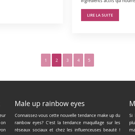
ingrédients actifs qui nourr
LIRE LA SUITE
1
2
3
4
5
x
Male up rainbow eyes
M
eur
Connaissez-vous cette nouvelle tendance make up du
Si
 on
rainbow eyes? C'est la tendance maquillage sur les
pl
yon
réseaux sociaux et chez les influenceuses beauté !
ma