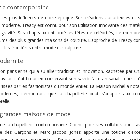
erie contemporaine
les plus influents de notre époque. Ses créations audacieuses et 
erie moderne. Treacy est connu pour son utilisation innovante des maté
a gravité. Ses chapeaux ont orné les têtes de célébrités, de membre
odiums des plus grandes maisons de couture. L’approche de Treacy con
t les frontières entre mode et sculpture.
modernité
ion parisienne qui a su allier tradition et innovation. Rachetée par C
veau créatif tout en conservant son savoir-faire artisanal. Leurs cr
nt prisées par les fashionistas du monde entier. La Maison Michel a n
modernes, démontrant que la chapellerie peut s’adapter aux te
elle.
es grandes maisons de mode
de la chapellerie contemporaine. Connu pour ses collaborations a
es Garçons et Marc Jacobs, Jones apporte une touche d’excen
tions, souvent empreintes d’humour et de surréalisme, ont cont