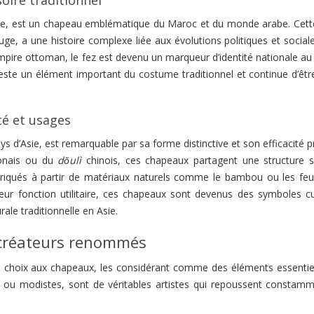
e, est un chapeau emblématique du Maroc et du monde arabe. Cette
ge, a une histoire complexe liée aux évolutions politiques et social
mpire ottoman, le fez est devenu un marqueur d’identité nationale au
reste un élément important du costume traditionnel et continue d’être
té et usages
d’Asie, est remarquable par sa forme distinctive et son efficacité p
onais ou du
dǒulì
chinois, ces chapeaux partagent une structure si
abriqués à partir de matériaux naturels comme le bambou ou les feui
 leur fonction utilitaire, ces chapeaux sont devenus des symboles cu
rale traditionnelle en Asie.
 créateurs renommés
e choix aux chapeaux, les considérant comme des éléments essentie
 ou modistes, sont de véritables artistes qui repoussent constamm