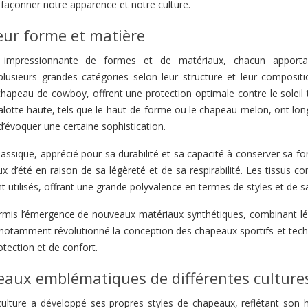
façonner notre apparence et notre culture.
eur forme et matière
é impressionnante de formes et de matériaux, chacun apporta
plusieurs grandes catégories selon leur structure et leur compositi
hapeau de cowboy, offrent une protection optimale contre le soleil 
alotte haute, tels que le haut-de-forme ou le chapeau melon, ont lo
d’évoquer une certaine sophistication.
lassique, apprécié pour sa durabilité et sa capacité à conserver sa f
aux d’été en raison de sa légèreté et de sa respirabilité. Les tissus 
 utilisés, offrant une grande polyvalence en termes de styles et de s
rmis l’émergence de nouveaux matériaux synthétiques, combinant lé
nt notamment révolutionné la conception des chapeaux sportifs et tec
tection et de confort.
aux emblématiques de différentes culture
ulture a développé ses propres styles de chapeaux, reflétant son hi