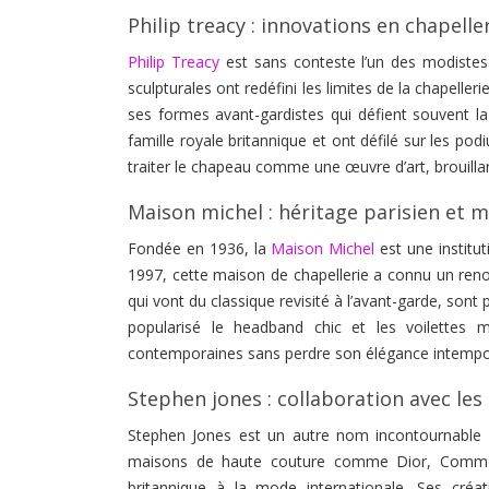
Philip treacy : innovations en chapell
Philip Treacy
est sans conteste l’un des modistes 
sculpturales ont redéfini les limites de la chapell
ses formes avant-gardistes qui défient souvent l
famille royale britannique et ont défilé sur les p
traiter le chapeau comme une œuvre d’art, brouillan
Maison michel : héritage parisien et 
Fondée en 1936, la
Maison Michel
est une institut
1997, cette maison de chapellerie a connu un renou
qui vont du classique revisité à l’avant-garde, so
popularisé le headband chic et les voilettes 
contemporaines sans perdre son élégance intempor
Stephen jones : collaboration avec l
Stephen Jones est un autre nom incontournable 
maisons de haute couture comme Dior, Comme d
britannique à la mode internationale. Ses créa