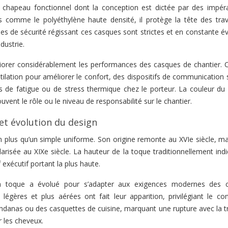
 chapeau fonctionnel dont la conception est dictée par des impéra
ts comme le polyéthylène haute densité, il protège la tête des trava
mes de sécurité régissant ces casques sont strictes et en constante é
dustrie.
iorer considérablement les performances des casques de chantier. C
ation pour améliorer le confort, des dispositifs de communication sa
es de fatigue ou de stress thermique chez le porteur. La couleur du
uvent le rôle ou le niveau de responsabilité sur le chantier.
 et évolution du design
plus qu’un simple uniforme. Son origine remonte au XVIe siècle, mai
arisée au XIXe siècle. La hauteur de la toque traditionnellement indi
f exécutif portant la plus haute.
la toque a évolué pour s’adapter aux exigences modernes des c
légères et plus aérées ont fait leur apparition, privilégiant le con
ndanas ou des casquettes de cuisine, marquant une rupture avec la tr
r les cheveux.