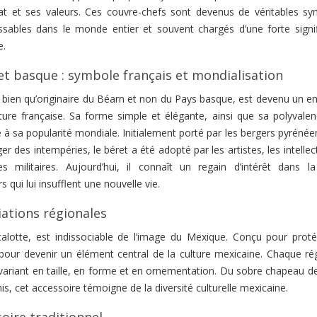
at et ses valeurs. Ces couvre-chefs sont devenus de véritables sy
ssables dans le monde entier et souvent chargés d’une forte signif
e.
et basque : symbole français et mondialisation
, bien qu’originaire du Béarn et non du Pays basque, est devenu un 
lture française. Sa forme simple et élégante, ainsi que sa polyvalen
 à sa popularité mondiale. Initialement porté par les bergers pyréné
er des intempéries, le béret a été adopté par les artistes, les intellec
 militaires. Aujourd’hui, il connaît un regain d’intérêt dans 
qui lui insufflent une nouvelle vie.
iations régionales
lotte, est indissociable de l’image du Mexique. Conçu pour proté
lué pour devenir un élément central de la culture mexicaine. Chaque r
ariant en taille, en forme et en ornementation. Du sobre chapeau de 
, cet accessoire témoigne de la diversité culturelle mexicaine.
soire traditionnel