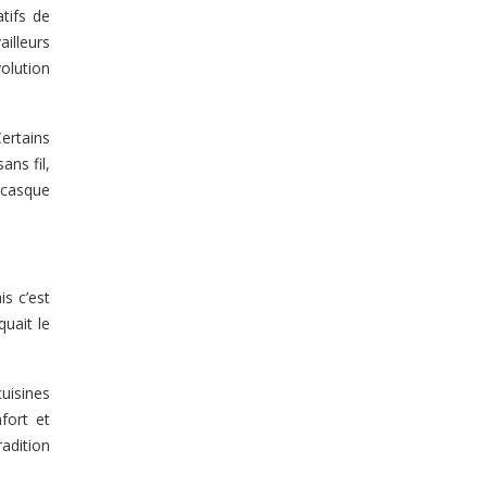
tifs de
illeurs
volution
ertains
ns fil,
 casque
s c’est
quait le
uisines
fort et
adition