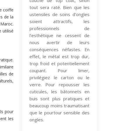
couche de top coat, sinon
tout sera raté. Bien que les
 coiffe
ustensiles de soins d’ongles
es de la
soient attractifs, les
 Maroc.
professionnels de
 utilisé
l’esthétique ne cessent de
nous avertir de leurs
conséquences néfastes. En
effet, le métal est trop dur,
ratique.
trop froid et potentiellement
milaire
coupant. Pour limer,
lles de
privilégiez le carton ou le
lturels,
verre. Pour repousser les
cuticules, les bâtonnets en
buis sont plus pratiques et
beaucoup moins traumatisant
ls pour
que le pourtour sensible des
ent les
ongles.