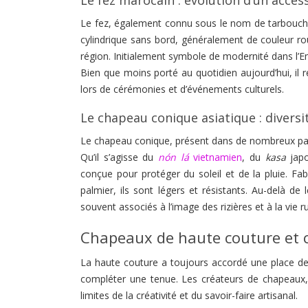
Le fez, également connu sous le nom de tarbouch
cylindrique sans bord, généralement de couleur rou
région. Initialement symbole de modernité dans l’E
Bien que moins porté au quotidien aujourd’hui, il 
lors de cérémonies et d’événements culturels.
Le chapeau conique asiatique : diversi
Le chapeau conique, présent dans de nombreux pays 
Qu’il s’agisse du
nón lá
vietnamien
, du
kasa
jap
conçue pour protéger du soleil et de la pluie. F
palmier, ils sont légers et résistants. Au-delà de
souvent associés à l’image des rizières et à la vie ru
Chapeaux de haute couture et
La haute couture a toujours accordé une place d
compléter une tenue. Les créateurs de chapeaux,
limites de la créativité et du savoir-faire artisanal.