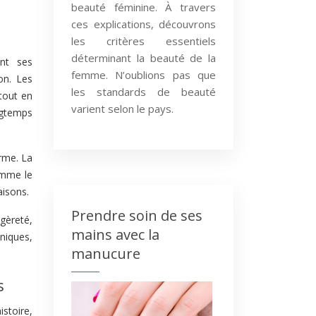
beauté féminine. À travers
ces explications, découvrons
les critères essentiels
déterminant la beauté de la
nt ses
femme. N’oublions pas que
on. Les
les standards de beauté
tout en
varient selon le pays.
ngtemps
orme. La
comme le
aisons.
Prendre soin de ses
gèreté,
mains avec la
hniques,
manucure
s
stoire,