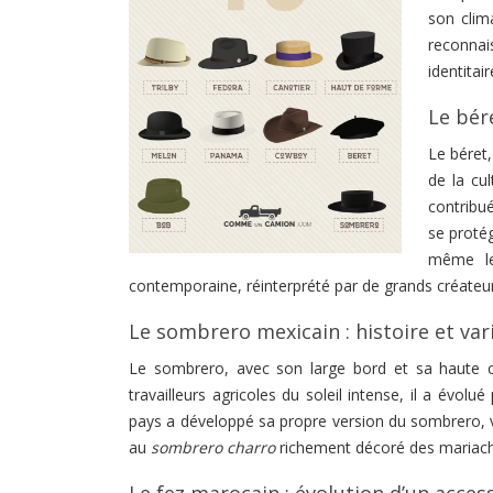
son clim
reconnai
identitair
Le bér
Le béret
de la cu
contribué
se protég
même les
contemporaine, réinterprété par de grands créateurs 
Le sombrero mexicain : histoire et var
Le sombrero, avec son large bord et sa haute ca
travailleurs agricoles du soleil intense, il a évo
pays a développé sa propre version du sombrero, v
au
sombrero charro
richement décoré des mariachis
Le fez marocain : évolution d’un acces