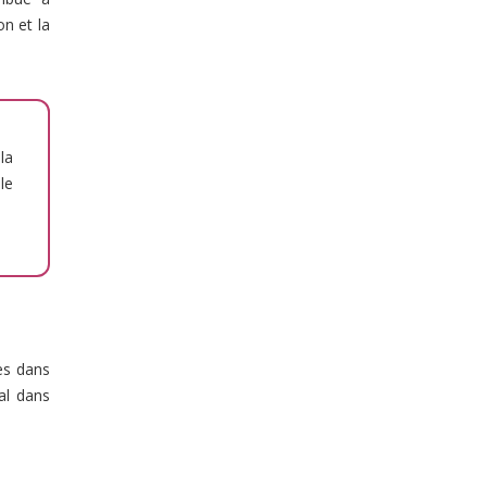
n et la
la
le
es dans
al dans