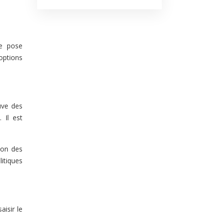
se pose
options
uve des
 Il est
ion des
litiques
isir le