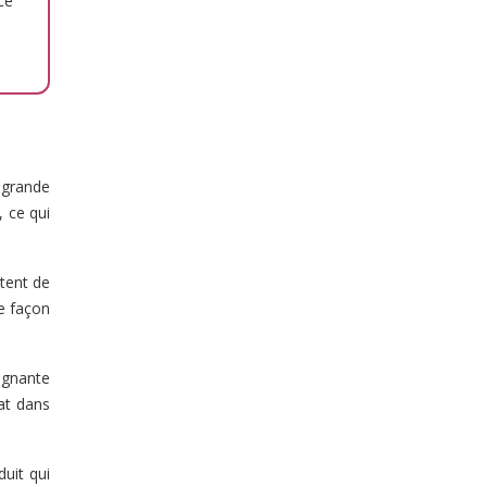
ce
 grande
, ce qui
tent de
ne façon
ignante
hat dans
duit qui