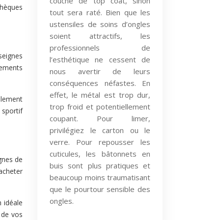
couche de top coat, sinon
chèques
tout sera raté. Bien que les
ustensiles de soins d’ongles
soient attractifs, les
professionnels de
seignes
l’esthétique ne cessent de
pements
nous avertir de leurs
conséquences néfastes. En
effet, le métal est trop dur,
alement
trop froid et potentiellement
 sportif
coupant. Pour limer,
privilégiez le carton ou le
verre. Pour repousser les
cuticules, les bâtonnets en
gnes de
buis sont plus pratiques et
acheter
beaucoup moins traumatisant
que le pourtour sensible des
ongles.
 idéale
 de vos