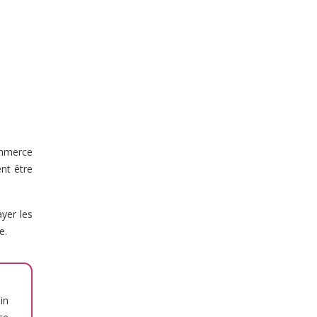
ommerce
nt être
yer les
e.
in