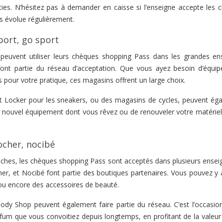
es. N’hésitez pas à demander en caisse si l’enseigne accepte les 
es évolue régulièrement.
port, go sport
r peuvent utiliser leurs chèques shopping Pass dans les grandes en
 font partie du réseau d’acceptation. Que vous ayez besoin d’équi
 pour votre pratique, ces magasins offrent un large choix.
t Locker pour les sneakers, ou des magasins de cycles, peuvent ég
 ce nouvel équipement dont vous rêvez ou de renouveler votre matériel
ocher, nocibé
roches, les chèques shopping Pass sont acceptés dans plusieurs ensei
er, et Nocibé font partie des boutiques partenaires. Vous pouvez y 
 ou encore des accessoires de beauté.
 Shop peuvent également faire partie du réseau. C’est l’occasion
rfum que vous convoitiez depuis longtemps, en profitant de la valeur