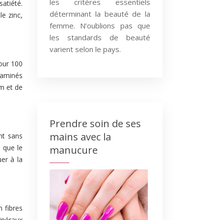
les critères essentiels
satiété.
déterminant la beauté de la
e zinc,
femme. N’oublions pas que
les standards de beauté
varient selon le pays.
pour 100
 aminés
m et de
Prendre soin de ses
mains avec la
nt sans
s que le
manucure
er à la
n fibres
minéraux