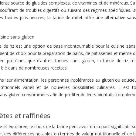
xcellente source de glucides complexes, de vitamines et de minéraux. S
 souffrant de troubles digestifs ou suivant des régimes spécifiques. 
s farines plus neutres, la farine de millet offre une alternative san
uisine sans gluten
e de riz est une option de base incontournable pour la cuisine sans 
édient de choix pour la préparation de pains, de pâtisseries et même 
en protéines que d’autres farines sans gluten, la farine de riz re
de blé dans de nombreuses recettes.
ans leur alimentation, les personnes intolérantes au gluten ou souci
ritionnels variés et de nouvelles possibilités culinaires. Il est to
sans gluten consommées afin de profiter de leurs bienfaits compléme
tes et raffinées
t équilibrée, le choix de la farine peut avoir un impact significatif s
t des différences notables en termes de valeur nutritionnelle et de b