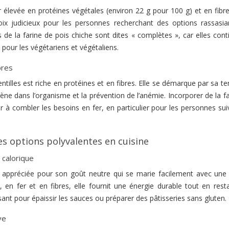
r élevée en protéines végétales (environ 22 g pour 100 g) et en fibr
oix judicieux pour les personnes recherchant des options rassasia
 de la farine de pois chiche sont dites « complètes », car elles con
 pour les végétariens et végétaliens.
bres
ntilles est riche en protéines et en fibres. Elle se démarque par sa t
gène dans l’organisme et la prévention de l’anémie. Incorporer de la f
er à combler les besoins en fer, en particulier pour les personnes su
des options polyvalentes en cuisine
 calorique
t appréciée pour son goût neutre qui se marie facilement avec une
, en fer et en fibres, elle fournit une énergie durable tout en rest
ssant pour épaissir les sauces ou préparer des pâtisseries sans gluten.
ve