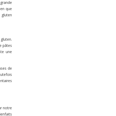
a grande
Bien que
s gluten
gluten.
de pâtes
ste une
euses de
utefois
ntaires
ur notre
ienfaits