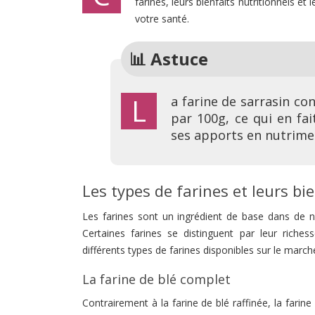
farines, leurs bienfaits nutritionnels et
votre santé.
📊 Astuce
La farine de sarrasin contient environ 12,6g de protéines et 10,7g de fibres
par 100g, ce qui en fa
ses apports en nutrimen
Les types de farines et leurs bi
Les farines sont un ingrédient de base dans de n
Certaines farines se distinguent par leur rich
différents types de farines disponibles sur le marché
La farine de blé complet
Contrairement à la farine de blé raffinée, la farine