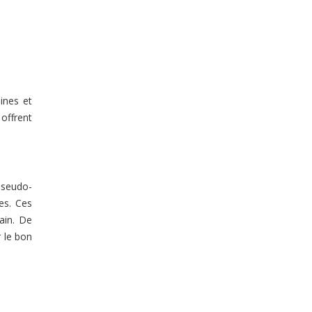
ines et
 offrent
 pseudo-
es. Ces
sain. De
 le bon