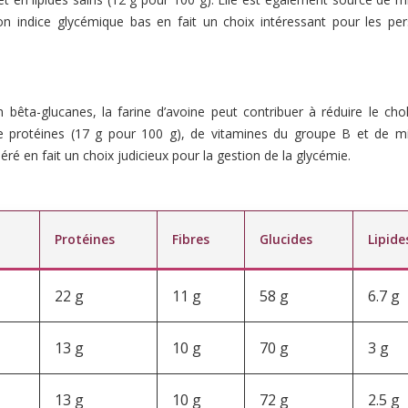
n indice glycémique bas en fait un choix intéressant pour les pe
bêta-glucanes, la farine d’avoine peut contribuer à réduire le chol
e protéines (17 g pour 100 g), de vitamines du groupe B et de m
ré en fait un choix judicieux pour la gestion de la glycémie.
Protéines
Fibres
Glucides
Lipide
22 g
11 g
58 g
6.7 g
13 g
10 g
70 g
3 g
13 g
10 g
72 g
2.5 g