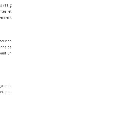
es (11 g
ntes et
tiennent
eneur en
arine de
ivant un
 grande
ant peu