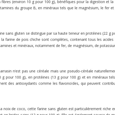
 fibres (environ 10 g pour 100 g), bénéfiques pour la digestion et la 
itamines du groupe B, en minéraux tels que le magnésium, le fer et l
rine sans gluten se distingue par sa haute teneur en protéines (22 g 
e la farine de pois chiche sont complètes, contenant tous les acides
 vitamines et minéraux, notamment de fer, de magnésium, de potassiu
arrasin n’est pas une céréale mais une pseudo-céréale naturelleme
(10 g pour 100 g), en protéines (13 g pour 100 g) et en minéraux tel
ent des antioxydants comme les flavonoïdes, qui peuvent contribu
a noix de coco, cette farine sans gluten est particulièrement riche e
et en lipides sains (12 g pour 100 g). Elle est également source de 