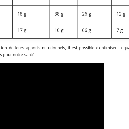
18 g
38 g
26 g
12 g
17 g
10 g
66 g
7 g
ion de leurs apports nutritionnels, il est possible d’optimiser la qu
ts pour notre santé.