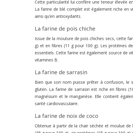
Cette particularité lui confère une teneur élevée en
La farine de blé complet est également riche en v
ainsi qu’en antioxydants.
La farine de pois chiche
Issue de la mouture de pois chiches secs, cette fa
g) et en fibres (11 g pour 100 g). Les protéines d
essentiels. Cette farine est également source de
vitamines B.
La farine de sarrasin
Bien que son nom puisse prêter à confusion, le s
gluten. La farine de sarrasin est riche en fibres 
magnésium et le manganèse. Elle contient égalem
santé cardiovasculaire.
La farine de noix de coco
Obtenue à partir de la chair séchée et moulue de l
(38 g pour 100 g), en protéines (18 g pour 100 g) 