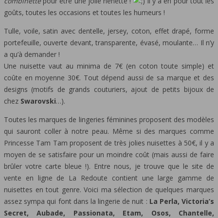
combinette
pour être une jolie nénette !
Il y a en pour tout les
goûts, toutes les occasions et toutes les humeurs !
Tulle, voile, satin avec dentelle, jersey, coton, effet drapé, forme
portefeuille, ouverte devant, transparente, évasé, moulante… Il n’y
a qu’à demander !
Une nuisette vaut au minima de 7€ (en coton toute simple) et
coûte en moyenne 30€. Tout dépend aussi de sa marque et des
designs (motifs de grands couturiers, ajout de petits bijoux de
chez
Swarovski
…).
Toutes les marques de lingeries féminines proposent des modèles
qui sauront coller à notre peau. Même si des marques comme
Princesse Tam Tam proposent de très jolies nuisettes à 50€, il y a
moyen de se satisfaire pour un moindre coût (mais aussi de faire
brûler votre carte bleue !). Entre nous, je trouve que le site de
vente en ligne de La Redoute contient une large gamme de
nuisettes en tout genre. Voici ma sélection de quelques marques
assez sympa qui font dans la lingerie de nuit :
La Perla, Victoria’s
Secret, Aubade, Passionata, Etam, Osos, Chantelle,