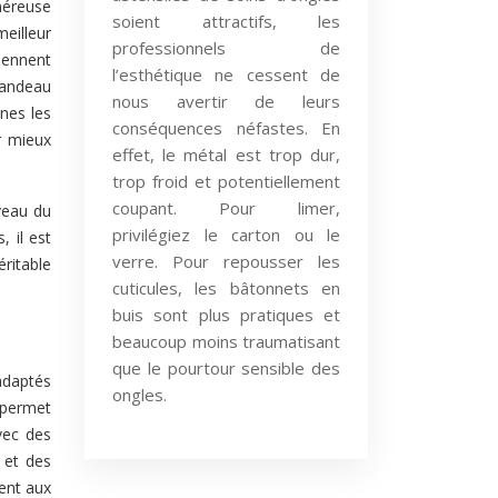
néreuse
soient attractifs, les
meilleur
professionnels de
viennent
l’esthétique ne cessent de
bandeau
nous avertir de leurs
ines les
conséquences néfastes. En
r mieux
effet, le métal est trop dur,
trop froid et potentiellement
coupant. Pour limer,
veau du
privilégiez le carton ou le
 il est
verre. Pour repousser les
éritable
cuticules, les bâtonnets en
buis sont plus pratiques et
beaucoup moins traumatisant
que le pourtour sensible des
adaptés
ongles.
 permet
vec des
 et des
ent aux