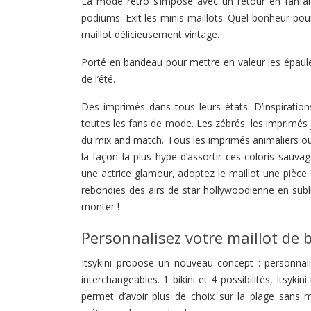
La mode rétro s’impose avec un retour en fanfare
podiums. Exit les minis maillots. Quel bonheur pour
maillot délicieusement vintage.
Porté en bandeau pour mettre en valeur les épaules
de l’été.
Des imprimés dans tous leurs états. D’inspiration
toutes les fans de mode. Les zébrés, les imprimés j
du mix and match. Tous les imprimés animaliers ou c
la façon la plus hype d’assortir ces coloris sauva
une actrice glamour, adoptez le maillot une pièce 
rebondies des airs de star hollywoodienne en subli
monter !
Personnalisez votre maillot de 
Itsykini propose un nouveau concept : personnal
interchangeables. 1 bikini et 4 possibilités, Itsyki
permet d’avoir plus de choix sur la plage sans mu