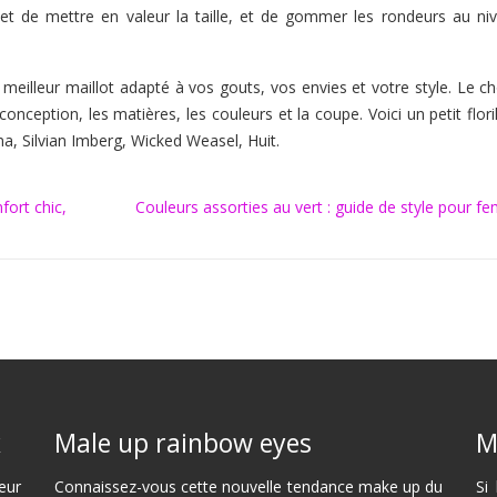
t de mettre en valeur la taille, et de gommer les rondeurs au ni
 meilleur maillot adapté à vos gouts, vos envies et votre style. Le c
a conception, les matières, les couleurs et la coupe. Voici un petit flor
na, Silvian Imberg, Wicked Weasel, Huit.
fort chic,
Couleurs assorties au vert : guide de style pour 
x
Male up rainbow eyes
M
eur
Connaissez-vous cette nouvelle tendance make up du
Si