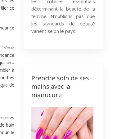
rès les
les critères essentiels
filer ce
déterminant la beauté de la
femme. N’oublions pas que
les standards de beauté
endance
varient selon le pays.
 frémir
tendance
qui sera
embler à
Prendre soin de ses
 courbes
sque de
mains avec la
manucure
etelles
 de bain
pour le